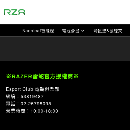
跳
到
主
要
Nanoleaf智能燈
電競滑鼠
滑鼠墊&鼠線夾
內
容
※RAZER雷蛇官方授權商※
Esport Club 電競俱樂部
統編：53819487
電話：02-25798098
營業時間：10:00-18:00