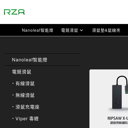
跳
到
主
要
Nanoleaf智能燈
電競滑鼠
滑鼠墊&鼠線夾
內
容
Nanoleaf智能燈
電競滑鼠
有線滑鼠
無線滑鼠
滑鼠充電座
Viper 毒蝰