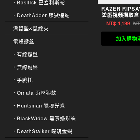
Basilisk 巴塞利斯蛇
RAZER RIPSA
遊戲視頻擷取盒
DeathAdder 煉獄蝰蛇
NT$
4,199
滑鼠墊&鼠線夾
加入購物
電競鍵盤
有線鍵盤
無線鍵盤
手腕托
Ornata 雨林狼蛛
Huntsman 獵魂光蛛
BlackWidow 黑寡婦蜘蛛
DeathStalker 噬魂金蝎