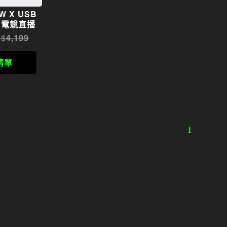
W X USB
 電競直播
4,199
清單
1