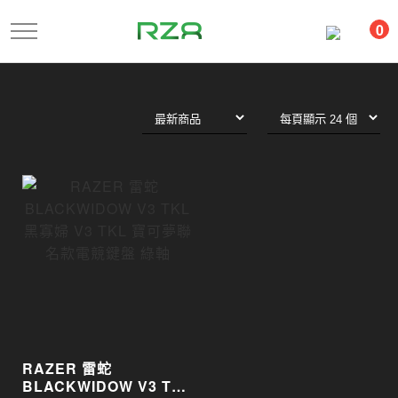
跳
0
到
主
要
內
容
RAZER 雷蛇
BLACKWIDOW V3 TKL