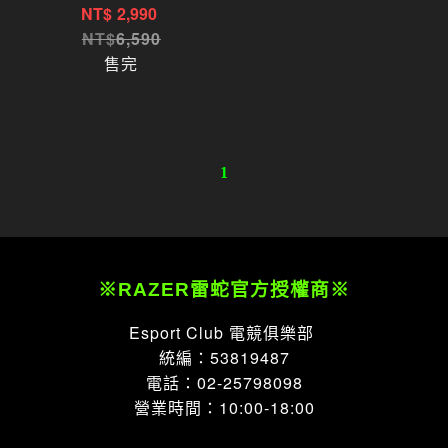
黑寡婦 V3 TKL 寶可夢聯
NT$
2,990
名款電競鍵盤 綠軸
6,590
售完
1
※RAZER雷蛇官方授權商※
Esport Club 電競俱樂部
統編：53819487
電話：02-25798098
營業時間：10:00-18:00