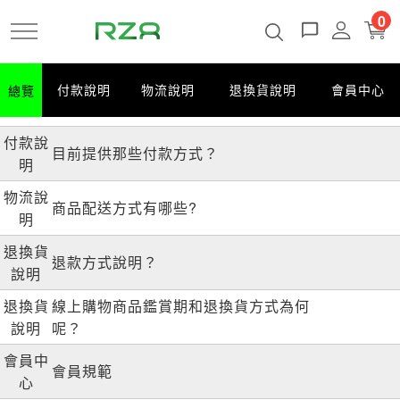
跳
0
到
主
要
總覽
付款說明
物流說明
退換貨說明
會員中心
內
容
付款說
目前提供那些付款方式？
明
物流說
商品配送方式有哪些?
明
退換貨
退款方式說明？
說明
退換貨
線上購物商品鑑賞期和退換貨方式為何
說明
呢？
會員中
會員規範
心