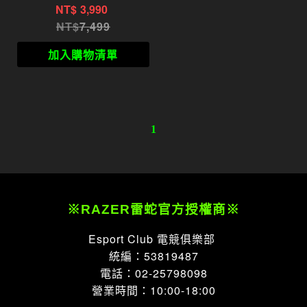
雷蛇 噬魂金蝎 V2 電競鍵
NT$
3,990
盤 英文 紅軸
7,499
加入購物清單
1
※RAZER雷蛇官方授權商※
Esport Club 電競俱樂部
統編：53819487
電話：02-25798098
營業時間：10:00-18:00