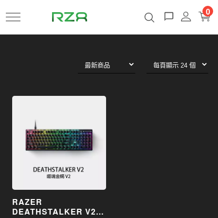
跳
0
到
主
要
內
容
RAZER
DEATHSTALKER V2